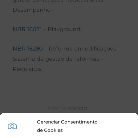
Desempenho –
NBR 16071
– Playground.
NBR 16280
– Reforma em edificações –
Sistema de gestão de reformas –
Requisitos.
somos
notícia
Gerenciar Consentimento
de Cookies