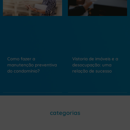
Como fazer a
Vistoria de imóveis e a
manutenção preventiva
desocupação: uma
do condomínio?
relação de sucesso
categorias