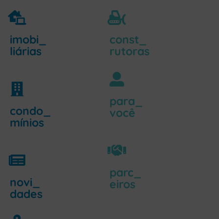
imobi_
const_
liárias
rutoras
para_
condo_
você
mínios
parc_
novi_
eiros
dades