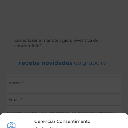
Como fazer a manutenção preventiva do
condomínio?
receba novidades
do grupo rv
Ao preencher o formulário, você concorda *em receber comunicações e
poderemos enviar informações sobre produtos e serviços. Ao informar seus
Gerenciar Consentimento
dados, você concorda com a
Política de Privacidade do GrupoRV.