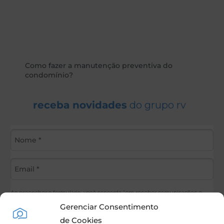
Como fazer a manutenção preventiva do
condomínio?
receba novidades
do grupo rv
Ao preencher o formulário, você concorda *em receber comunicações e
poderemos enviar informações sobre produtos e serviços. Ao informar seus
Gerenciar Consentimento
dados, você concorda com a
Política de Privacidade do GrupoRV.
de Cookies